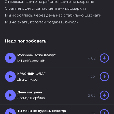
Старшаки, где-то на районе, где-то на квартале
С раннего детства нас ментами кошмарили
Мы их боялись, через день нас стабильно шмонали
Мы не знали, кого там родаки выбирали
Надо попробовать:
Мужчины тоже плачут
4:02
Mihael Gudovskih
КРАСНЫЙ ФЛАГ
1:42
Давид Туров
День как день
2:05
Леонид Щербина
Ты моим не будешь никогда
4:37