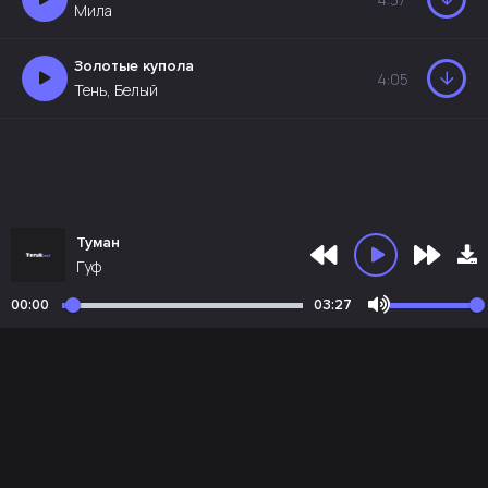
Мила
Золотые купола
4:05
Тень, Белый
Туман
Гуф
00:00
03:27