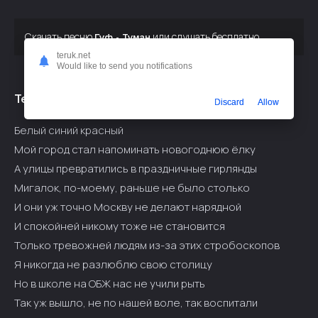
Скачать песню
или слушать бесплатно
Гуф - Туман
teruk.net
Would like to send you notifications
Текст припева:
Discard
Allow
Белый синий красный
Мой город стал напоминать новогоднюю ёлку
А улицы превратились в праздничные гирлянды
Мигалок, по-моему, раньше не было столько
И они уж точно Москву не делают нарядной
И спокойней никому тоже не становится
Только тревожней людям из-за этих стробоскопов
Я никогда не разлюблю свою столицу
Но в школе на ОБЖ нас не учили рыть
Так уж вышло, не по нашей воле, так воспитали