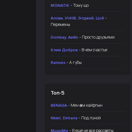
- Тому що
MONATIK
-
Алсми, УННВ, Элджей, Цой
Перемены
- Просто друзьями
Dombay, Aellin
- В чём счастье
Клим Добров
- А губы
Ramzes
Топ-5
- Мен өзім кайфпын
BENAGA
- Под луной
Nkiet, Dirhana
- Я ещё не все рассветы
MusicMix