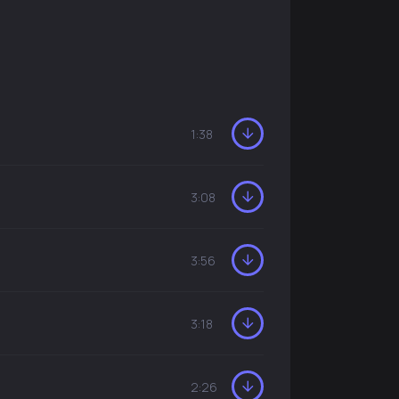
1:38
3:08
3:56
3:18
2:26