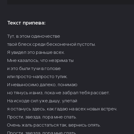
Текст припева:
Тут, в этом одиночестве
твой блеск среди бесконечной пустоты.
Я увидел это раньше всех.
Мне казалось, что незрима ты
и это были тучи в голове
или просто-напросто тупик.
И невыносимо далеко, понимаю
но тянусь и вниз, пока не забрал тебя рассвет.
На исходе сил уже дышу, улетай
я останусь здесь, как гадаю на всех новых встреч.
Прости, звезда, пора мне спать.
Очень жаль расстаться так, вернись опять.
Прости, звезда, пора мне спать.