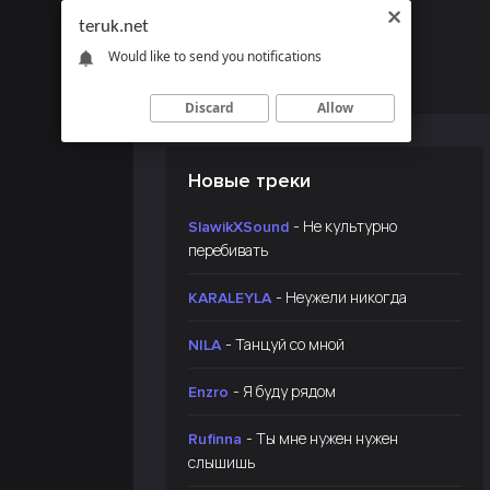
teruk.net
Would like to send you notifications
Discard
Allow
Новые треки
- Не культурно
SlawikXSound
перебивать
- Неужели никогда
KARALEYLA
- Танцуй со мной
NILA
- Я буду рядом
Enzro
- Ты мне нужен нужен
Rufinna
слышишь