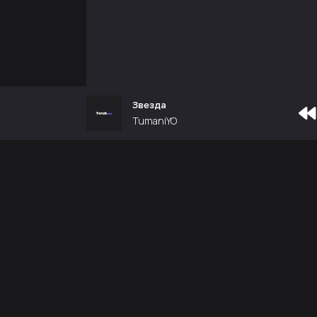
Звезда
TumaniYO
Почта администрации:
admin@teruk.net