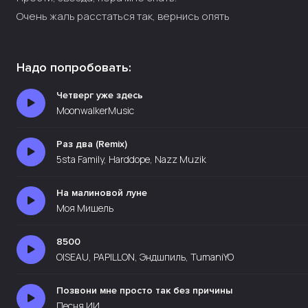
Очень жаль расстаться так, вернись опять
Надо попробовать:
Четверг уже здесь
MoonwalkerMusic
Раз два (Remix)
5sta Family, Harddope, Nazz Muzik
На малиновой луне
Моя Мишель
8500
OISEAU, PAPILLON, Эндшпиль, TumaniYO
Позвони мне просто так без причины
Песня ИИ