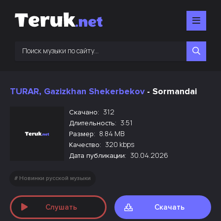
TURAR, Gazizkhan Shekerbekov
- Sormandai
312
Скачано:
3:51
Длительность:
8.84 MB
Размер:
320 kbps
Качество:
30.04.2026
Дата публикации:
Новинки русской музыки
Слушать
Скачать