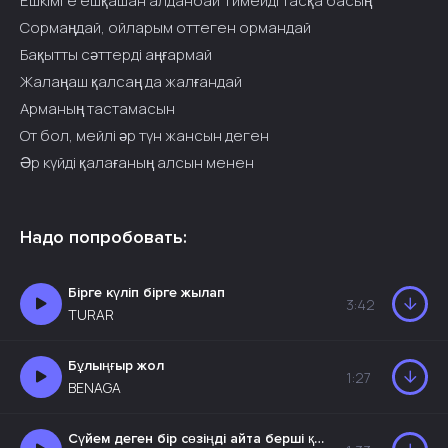
Ешкімге ешқашан алданбай Тимейді тасқа басың
Сормаңдай, ойларым оттеген ормандай
Бақытты сәттерді аңғармай
Жалаңаш қалсаң да жалғандай
Арманың тастамасын
От бол, мейлі әр түн жансын деген
Әр күйді қалағаның алсын менен
Надо попробовать:
Бірге күліп бірге жылап
3:42
TURAR
Бұлыңғыр жол
1:27
BENAGA
Сүйем деген бір сөзіңді айта берші қайталап