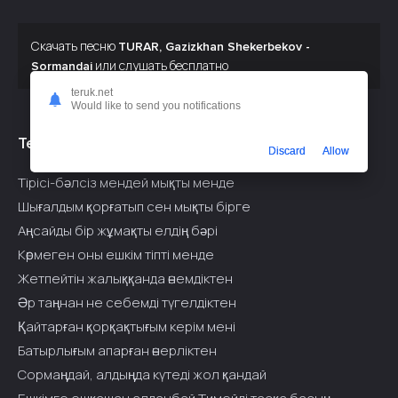
Скачать песню
TURAR, Gazizkhan Shekerbekov -
или слушать бесплатно
Sormandai
teruk.net
Would like to send you notifications
Текст припева:
Discard
Allow
Тірісі-бәлсіз мендей мықты менде
Шығалдым қорғатып сен мықты бірге
Аңсайды бір жұмақты елдің бәрі
Көрмеген оны ешкім тіпті менде
Жетпейтін жалыққанда өнемдіктен
Әр таңнан не себемді түгелдіктен
Қайтарған қорқақтығым керім мені
Батырлығым апарған өнерліктен
Сормаңдай, алдыңда күтеді жол қандай