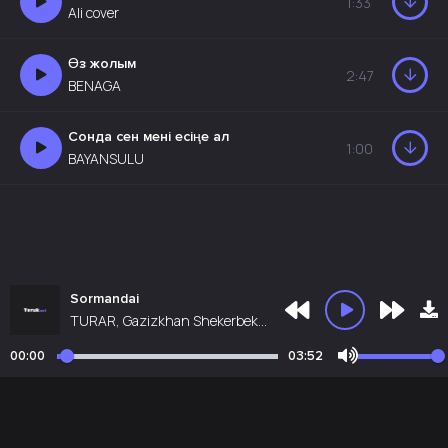
1:33
Ali cover
Өз жолым
2:47
BENAGA
Сонда сен мені есіңе ал
1:00
BAYANSULU
Sormandai
TURAR, Gazizkhan Shekerbekov
00:00
03:52