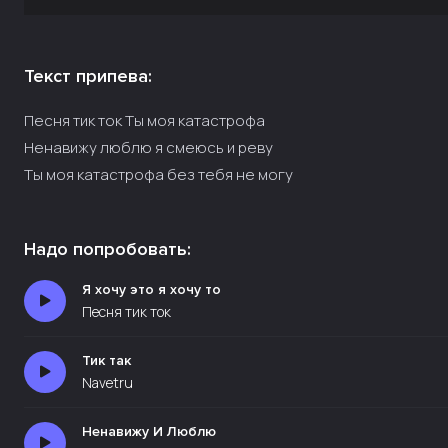
Текст припева:
Песня тик ток Ты моя катастрофа
Ненавижу люблю я смеюсь и реву
Ты моя катастрофа без тебя не могу
Надо попробовать:
Я хочу это я хочу то
Песня тик ток
Тик так
Navetru
Ненавижу И Люблю