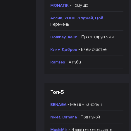
- Тому що
MONATIK
-
Алсми, УННВ, Элджей, Цой
Перемены
- Просто друзьями
Dombay, Aellin
- В чём счастье
Клим Добров
- А губы
Ramzes
Топ-5
- Мен өзім кайфпын
BENAGA
- Под луной
Nkiet, Dirhana
- Я ещё не все рассветы
MusicMix