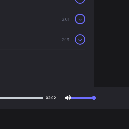
2:01
2:13
02:02