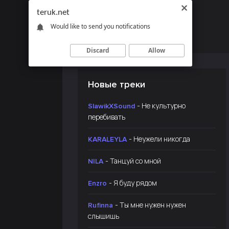
teruk.net
Would like to send you notifications
Discard
Allow
Новые треки
- Не культурно
SlawikXSound
перебивать
- Неужели никогда
KARALEYLA
- Танцуй со мной
NILA
- Я буду рядом
Enzro
- Ты мне нужен нужен
Rufinna
слышишь