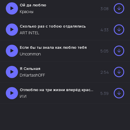
Ой да люблю
3:08
Красны
Сколько раз с тобою отдалялись
4:33
ART INTEL
Если бы ты знала как люблю тебя
5:05
Uncommon
Я Сильная
2:54
DrKartashOFF
Отлюблю на три жизни вперёд красивая песня о поздней любви
5:39
И И