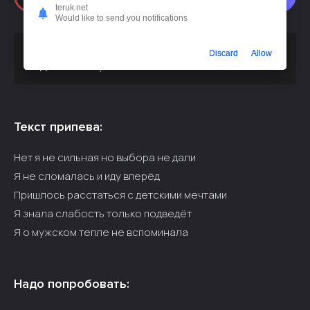
teruk.net
Would like to send you notifications
Скачать песню
И.И. - НЕТ Я НЕ СИЛЬНАЯ НО ВЫБОРА
Discard
Allow
или слушать бесплатно
НЕ ДАЛИ
Текст припева:
Нет я не сильная но выбора не дали
Я не сломалась и иду вперёд
Пришлось расстаться с детскими мечтами
Я знала слабость только подведёт
Я о мужском тепле не вспоминала
Надо попробовать: