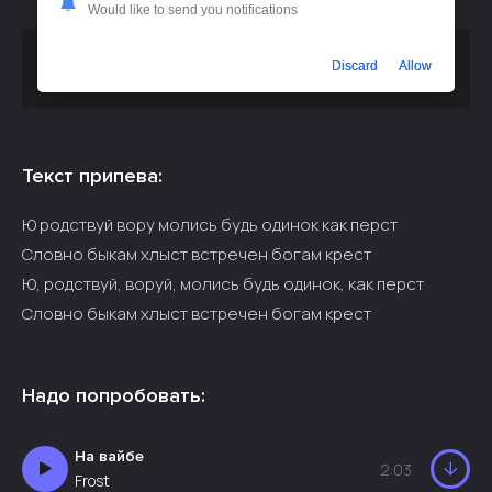
Would like to send you notifications
Скачать песню
или слушать
Свят Шаталов - Юродствуй
Discard
Allow
бесплатно
Текст припева:
Ю родствуй вору молись будь одинок как перст
Словно быкам хлыст встречен богам крест
Ю, родствуй, воруй, молись будь одинок, как перст
Словно быкам хлыст встречен богам крест
Надо попробовать:
На вайбе
2:03
Frost