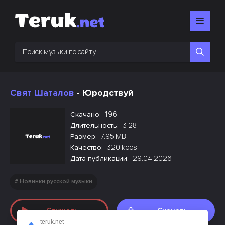
Свят Шаталов
- Юродствуй
196
Скачано:
3:28
Длительность:
7.95 MB
Размер:
320 kbps
Качество:
29.04.2026
Дата публикации:
Новинки русской музыки
Слушать
Скачать
teruk.net