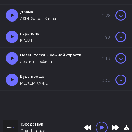
Драма
2:28
ASDI, Sardor, Karina
параноик
1:49
КРЕСТ
Певец тоски и нежной страсти
2:16
Леонид Щербина
Будь проще
3:39
МОЖЕМ ХУЖЕ
Юродствуй
Свят Шаталов