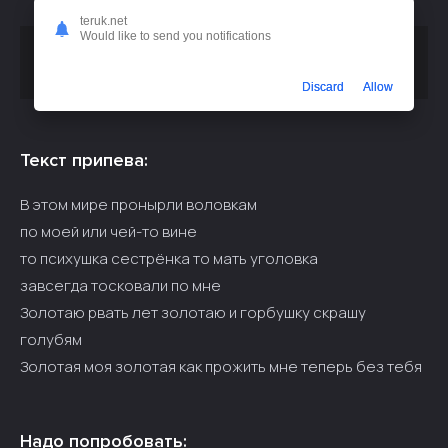
teruk.net
Would like to send you notifications
Скачать песню
Сергей Ростовъ - Золотая моя золотая
или слушать бесплатно
Discard
Allow
Текст припева:
В этом мире пронырли воловкам
по моей или чей-то вине
то психушка сестрёнка то мать уголовка
завсегда тосковали по мне
Золотаю рвать лет золотаю и горбушку скрашу
голубям
Золотая моя золотая как прожить мне теперь без тебя
Надо попробовать: