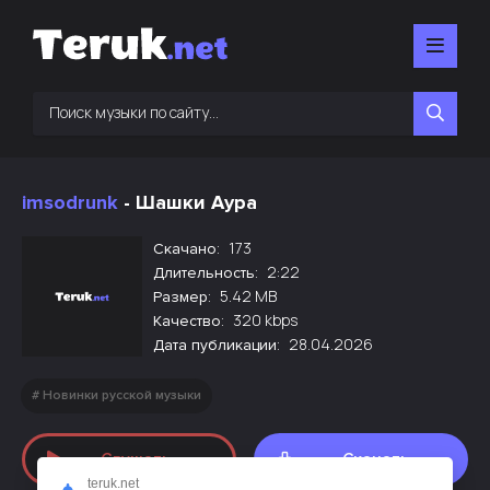
imsodrunk
- Шашки Аура
173
Скачано:
2:22
Длительность:
5.42 MB
Размер:
320 kbps
Качество:
28.04.2026
Дата публикации:
Новинки русской музыки
Слушать
Скачать
teruk.net