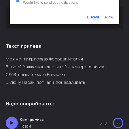
Would like to send you notifications
Скачать песню
или слушать
imsodrunk - Шашки Аура
Discard
Allow
бесплатно
Текст припева:
Моя мечта красивая Феррари Италия
В твоей башке повидло, я тебя не перевариваю
CS63, прыгай в мою Баварию
Включу Наваи, погнали, понаваливать
Надо попробовать:
Компромисс
3:18
Наваи