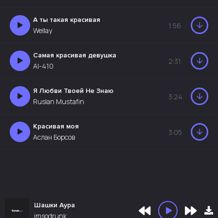
А ты такая красивая
1:56
Wellay
Самая красивая девушка
2:31
AI-410
Я Любви Твоей Не Знаю
3:24
Ruslan Mustafin
Красивая моя
3:05
Аслан Борсов
Шашки Аура
imsodrunk