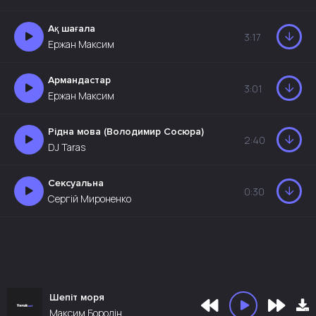
Ақ шағала
3:17
Ержан Максим
Армандастар
3:01
Ержан Максим
Рідна мова (Володимир Сосюра)
2:40
DJ Taras
Сексуальна
0:30
Сергій Мироненко
Шепіт моря
Максим Бородін