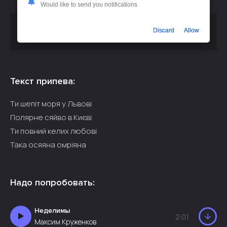
Would like to send you notifications
Скачать песню
или
Максим Бородін - Шепіт моря
Discard
Allow
слушать бесплатно
Текст припева:
Ти шепіт моря у Львові
Полярне сяйво в Києві
Ти повний келих любові
Така осяяна омріяна
Надо попробовать:
Неделимы
2:01
Максим Круженков