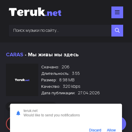
CARAS
- Мы живы мы здесь
206
Скачано:
3:55
Длительность:
8.98 MB
Размер:
320 kbps
Качество:
27.04.2026
Дата публикации:
Новинки русской музыки
teruk.net
Would like to send you notifications
Слушать
Скачать
Discard
Allow