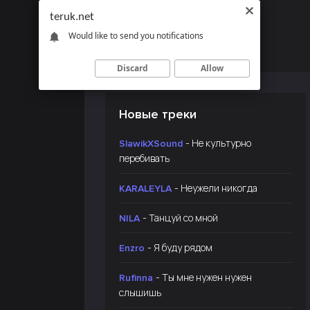
teruk.net
Would like to send you notifications
Discard
Allow
Новые треки
- Не культурно
SlawikXSound
перебивать
- Неужели никогда
KARALEYLA
- Танцуй со мной
NILA
- Я буду рядом
Enzro
- Ты мне нужен нужен
Rufinna
слышишь