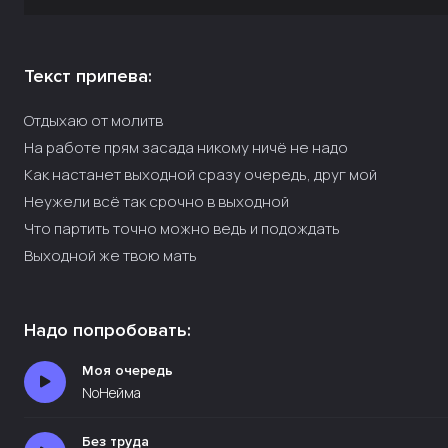
Текст припева:
Отдыхаю от молитв
На работе прям засада никому ничё не надо
Как настанет выходной сразу очередь, друг мой
Неужели всё так срочно в выходной
Что партить точно можно ведь и подождать
Выходной же твою мать
Надо попробовать:
Моя очередь
NoНейма
Без труда