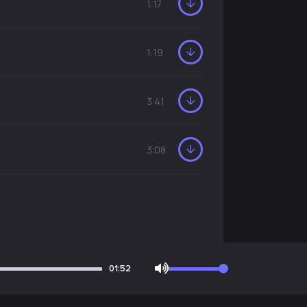
1:17
1:19
3:41
3:08
01:52