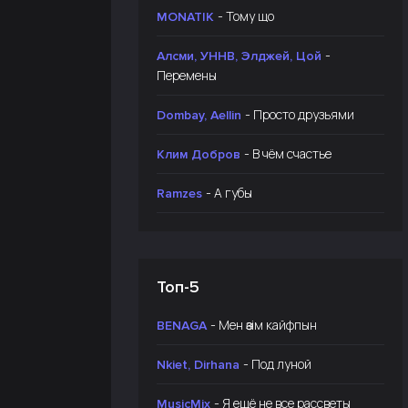
- Тому що
MONATIK
-
Алсми, УННВ, Элджей, Цой
Перемены
- Просто друзьями
Dombay, Aellin
- В чём счастье
Клим Добров
- А губы
Ramzes
Топ-5
- Мен өзім кайфпын
BENAGA
- Под луной
Nkiet, Dirhana
- Я ещё не все рассветы
MusicMix