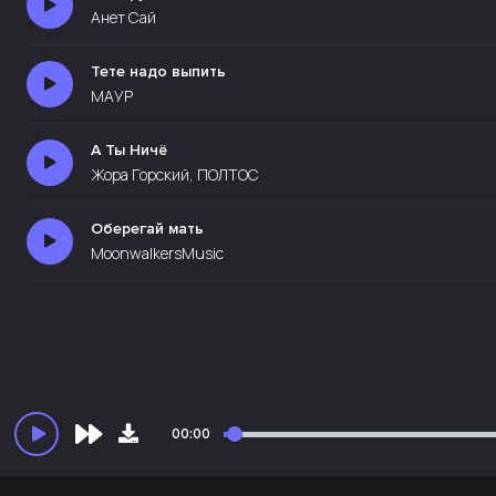
Анет Сай
Тете надо выпить
МАУР
А Ты Ничё
Жора Горский, ПОЛТОС
Оберегай мать
MoonwalkersMusic
00:00