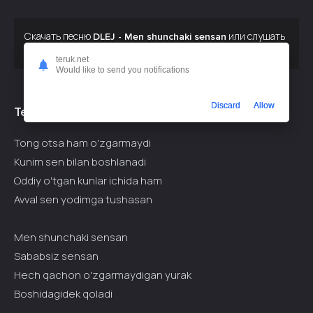
Скачать песню
или слушать
DLEJ - Men shunchaki sensan
бесплатно
teruk.net
Would like to send you notifications
Discard
Allow
Текст припева:
Tong otsa ham o'zgarmaydi
Kunim sen bilan boshlanadi
Oddiy o'tgan kunlar ichida ham
Avval sen yodimga tushasan
Men shunchaki sensan
Sababsiz sensan
Hech qachon o'zgarmaydigan yurak
Boshidagidek qoladi