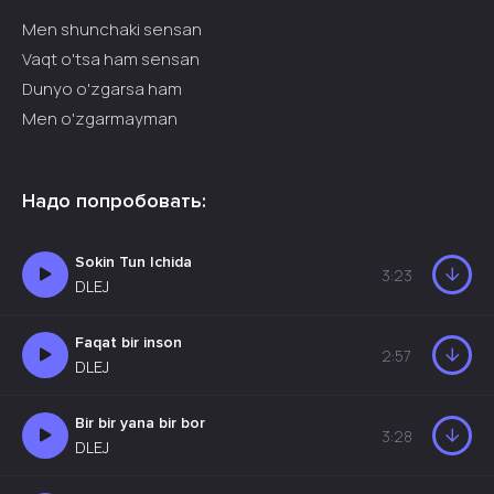
Men shunchaki sensan
Vaqt o'tsa ham sensan
Dunyo o'zgarsa ham
Men o'zgarmayman
Надо попробовать:
Sokin Tun Ichida
3:23
DLEJ
Faqat bir inson
2:57
DLEJ
Bir bir yana bir bor
3:28
DLEJ