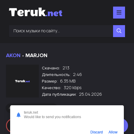
AKON
- MARJON
213
Скачано:
2:46
Длительность:
6.35 MB
Размер:
320 kbps
Качество:
25.04.2026
Дата публикации:
Новинки русской музыки
teruk.net
Would like to send you notifications
Слушать
Скачать
Discard
Allow