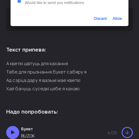
Would like to send you notifications
Скачать песню
или слушать
Ночной Роман - Кветкi
Discard
Allow
бесплатно
Текст припева:
А кветкi цвiтуць для кахання
Табе для прызнання букет сабяру я
Ад сэрца дару я вазьмi мае кветкi
Хай бачуць суседкi цябе я кахаю
Надо попробовать:
Букет
4:09
BUZOK