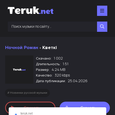
Ночной Роман
- Кветкi
1 002
Скачано:
1:51
Длительность:
4.24 MB
Размер:
320 kbps
Качество:
25.04.2026
Дата публикации:
Новинки русской музыки
Слушать
Скачать
teruk.net