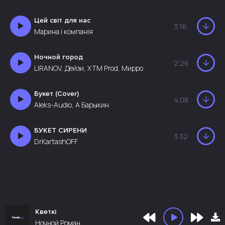
Цей світ для нас
3:16
Марина і компанія
Ночной город
2:26
LIRANOV, Дейзи, XTM Prod, Мирро
Букет (Cover)
4:08
Aleks-Audio, А Барыкин
БУКЕТ СИРЕНИ
3:32
DrKartashOFF
Кветкi
Ночной Роман