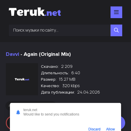
Davvi
- Again (Original Mix)
2 209
Скачано:
6:40
Длительность:
15.27 MB
Размер:
320 kbps
Качество:
24.04.2026
Дата публикации:
Новинки русской музыки
teruk.net
Would like to send you notifications
Слушать
Скачать
Discard
Allow