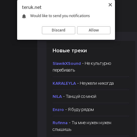
teruk.net
Would like to send you notifications
Discard
Allow
Новые треки
- Не культурно
SlawikXSound
перебивать
- Неужели никогда
KARALEYLA
- Танцуй со мной
NILA
- Я буду рядом
Enzro
- Ты мне нужен нужен
Rufinna
слышишь