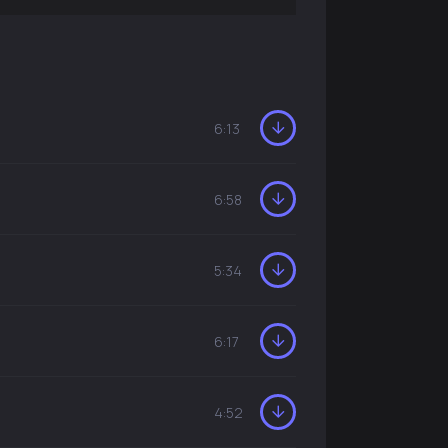
6:13
6:58
5:34
6:17
4:52