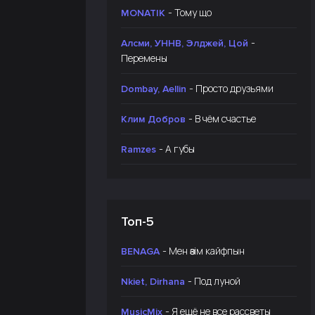
- Тому що
MONATIK
-
Алсми, УННВ, Элджей, Цой
Перемены
- Просто друзьями
Dombay, Aellin
- В чём счастье
Клим Добров
- А губы
Ramzes
Топ-5
- Мен өзім кайфпын
BENAGA
- Под луной
Nkiet, Dirhana
- Я ещё не все рассветы
MusicMix