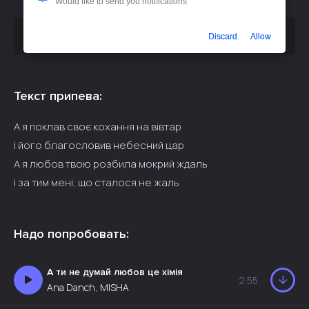
Would like to send you notifications
Скачать песню
или слушать бесплатно
FIЇNKA - ВІВТАР
Discard
Allow
Текст припева:
А я поклав своє кохання на вівтар
і його благословив небесний цар
А я любов твою розбила мокрий ждаль
і за тим мені, що сталося не жаль
Надо попробовать:
А ти не думай любов це хімія
2:55
Ana Danch, MISHA