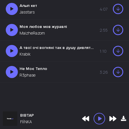
Алып кет
4:07
Jasstars
Моя любов мов журавлі
2:55
MaizheRazom
А твої очі вогняні так в душу дивляться мені
1:10
Krabik
Не Моє Тепло
3:26
R3phase
ВІВТАР
FIЇNKA