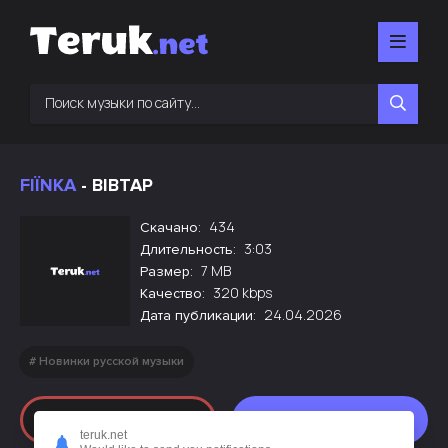
FIЇNKA
- ВІВТАР
434
Скачано:
3:03
Длительность:
7 MB
Размер:
320 kbps
Качество:
24.04.2026
Дата публикации:
Новинки русской музыки
Слушать
Скачать
teruk.net