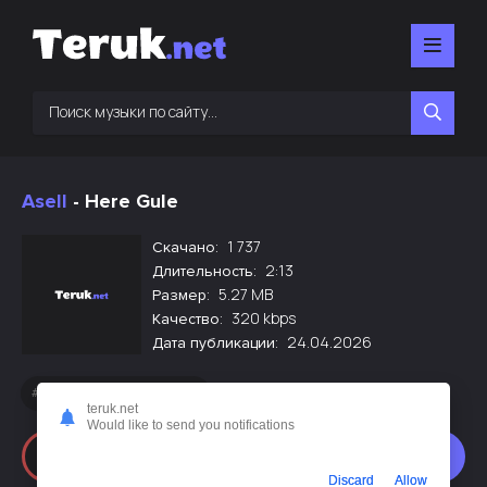
Asell
- Here Gule
1 737
Скачано:
2:13
Длительность:
5.27 MB
Размер:
320 kbps
Качество:
24.04.2026
Дата публикации:
Новинки русской музыки
teruk.net
Would like to send you notifications
Слушать
Скачать
Discard
Allow