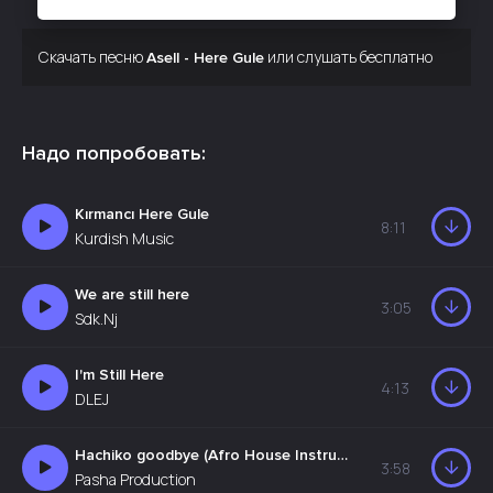
Скачать песню
или слушать бесплатно
Asell - Here Gule
Надо попробовать:
Kırmancı Here Gule
8:11
Kurdish Music
We are still here
3:05
Sdk.Nj
I'm Still Here
4:13
DLEJ
Hachiko goodbye (Afro House Instrumental)
3:58
Pasha Production