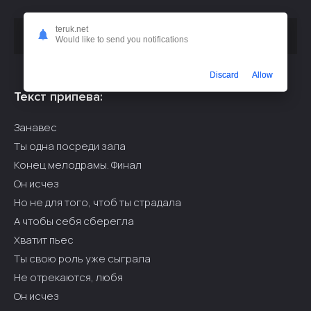
teruk.net
Скачать песню
или слушать бесплатно
ЕСЯ - ЛСМ (Remix)
Would like to send you notifications
Discard
Allow
Текст припева:
Занавес
Ты одна посреди зала
Конец мелодрамы. Финал
Он исчез
Но не для того, чтоб ты страдала
А чтобы себя сберегла
Хватит пьес
Ты свою роль уже сыграла
Не отрекаются, любя
Он исчез