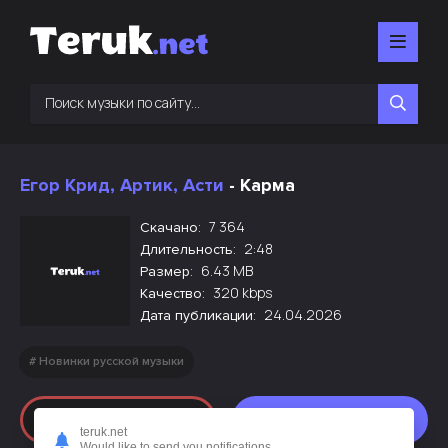
Егор Крид, Артик, Асти
- Карма
7 364
Скачано:
2:48
Длительность:
6.43 MB
Размер:
320 kbps
Качество:
24.04.2026
Дата публикации:
Новинки русской музыки
Слушать
Скачать
teruk.net
Would like to send you notifications