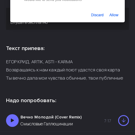
Скачать песню
или
Discard
Allow
Егор Крид, Артик, Асти - Карма
слушать бесплатно
Текст припева:
ЕГОР КРИД, ARTIK, ASTI - KARMA
Возвращаясь к нам каждый поют удастся своя карта
Ты вечно дала мои чувства обычные, твои публичные
Надо попробовать:
Вечно Молодой (Cover Remix)
7:17
Смысловые Галлюцинации