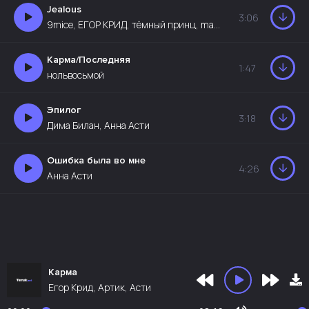
Jealous
3:06
9mice, ЕГОР КРИД, тёмный принц, madk1d
Карма/Последняя
1:47
нольвосьмой
Эпилог
3:18
Дима Билан, Анна Асти
Ошибка была во мне
4:26
Анна Асти
Карма
Егор Крид, Артик, Асти