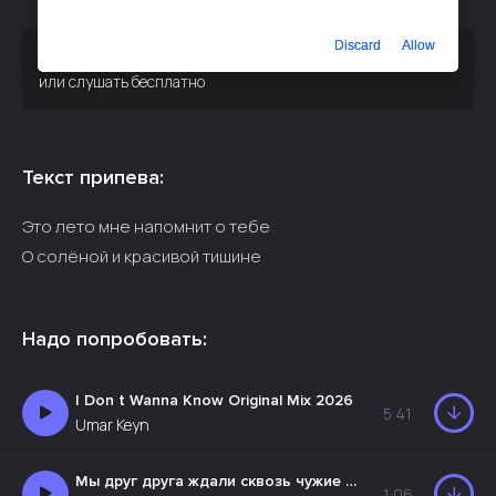
Discard
Allow
Скачать песню
AMIUX - Это лето мне напомнит о тебе
или слушать бесплатно
Текст припева:
Это лето мне напомнит о тебе
О солёной и красивой тишине
Надо попробовать:
I Don t Wanna Know Original Mix 2026
5:41
Umar Keyn
Мы друг друга ждали сквозь чужие дни
1:06