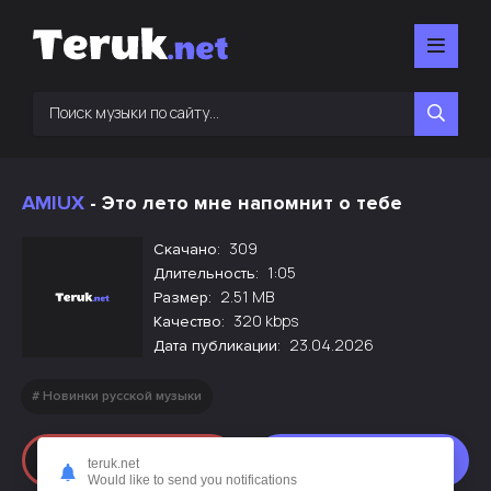
AMIUX
- Это лето мне напомнит о тебе
309
Скачано:
1:05
Длительность:
2.51 MB
Размер:
320 kbps
Качество:
23.04.2026
Дата публикации:
Новинки русской музыки
Слушать
Скачать
teruk.net
Would like to send you notifications