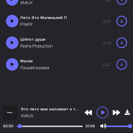
AMIUX
Лето Это Маленький П
2:07
PI1eER
Шёпот души
2:45
Pasha Production
Маски
4:47
Лучшая музыка
Это лето мне напомнит о тебе
AMIUX
00:00
01:06