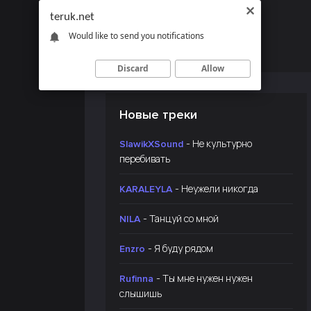
teruk.net
Would like to send you notifications
Discard
Allow
Новые треки
- Не культурно
SlawikXSound
перебивать
- Неужели никогда
KARALEYLA
- Танцуй со мной
NILA
- Я буду рядом
Enzro
- Ты мне нужен нужен
Rufinna
слышишь