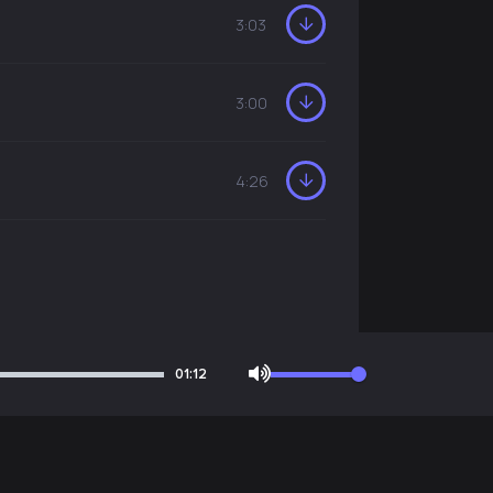
3:03
3:00
4:26
01:12