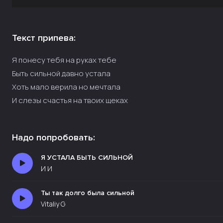
Текст припева:
Я понесу тебя на руках тебе
Быть сильной давно устала
Хоть мало верила но мечтала
И слезы счастья на твоих щеках
Надо попробовать:
Я УСТАЛА БЫТЬ СИЛЬНОЙ
И И
Ты так долго была сильной
Vitaliy G