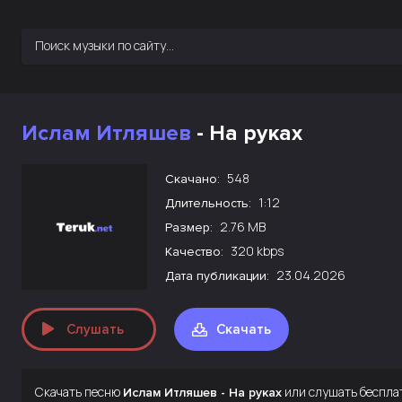
Ислам Итляшев
- На руках
548
Скачано:
1:12
Длительность:
2.76 MB
Размер:
320 kbps
Качество:
23.04.2026
Дата публикации:
Слушать
Скачать
Скачать песню
или слушать беспла
Ислам Итляшев - На руках