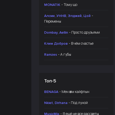
- Тому що
MONATIK
-
Алсми, УННВ, Элджей, Цой
Перемены
- Просто друзьями
Dombay, Aellin
- В чём счастье
Клим Добров
- А губы
Ramzes
Топ-5
- Мен өзім кайфпын
BENAGA
- Под луной
Nkiet, Dirhana
- Я ещё не все рассветы
MusicMix