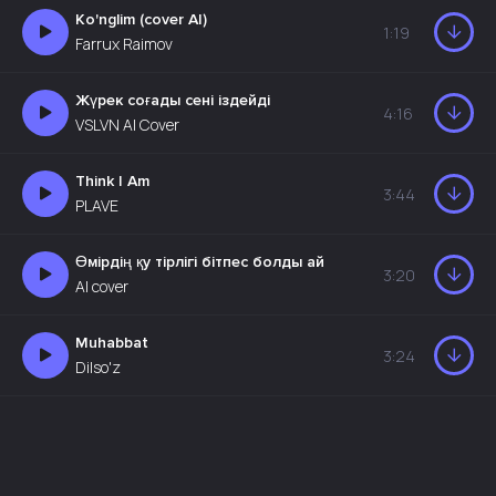
Ko'nglim (cover AI)
1:19
Farrux Raimov
Жүрек соғады сені іздейді
4:16
VSLVN AI Cover
Think I Am
3:44
PLAVE
Өмірдің қу тірлігі бітпес болды ай
3:20
AI cover
Muhabbat
3:24
Dilso'z