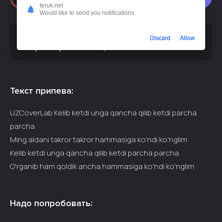
teruk.net
Would like to send you notifications
Скачать песню
AI cover - Kelib ketdi unga qancha qilib
Discard
Allow
или слушать бесплатно
ketdi parcha parcha
Текст припева:
UZCoverLab Kelib ketdi unga qancha qilib ketdi parcha
parcha
Ming aldani takror takror hammasiga ko'ndi ko'nglim
Kelib ketdi unga qancha qilib ketdi parcha parcha
O'rganib ham qoldik ancha hammasiga ko'ndi ko'nglim
Надо попробовать: