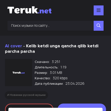
AI cover
- Kelib ketdi unga qancha qilib ketdi
parcha parcha
3 251
Скачано:
1:19
Длительность:
3.01 MB
Размер:
320 kbps
Качество:
23.04.2026
Дата публикации:
Новинки русской музыки
Слушать
Скачать