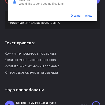
teruk.net
Would like to send you notifications
Discard
Allow
Скачать песню
Ирина Завадская - Кому я не нравлюсь
или слушать бесплатно
товарищи
Текст припева:
Кому я не нравлюсь товарищи
Если со мной тяжело господа
Уходите Мне не нужны пленные
К черту все смело и на раз-два
Надо попробовать:
За тех кому горше и хуже