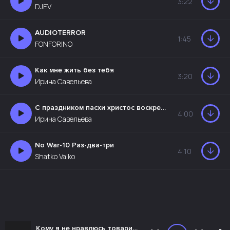
3:22
DJEV
AUDIOTERROR
1:45
FONFORINO
Как мне жить без тебя
3:20
Ирина Савельева
С праздником пасхи христос воскресе
4:00
Ирина Савельева
No War-10 Раз-два-три
4:10
Shatko Valko
Кому я не нравлюсь товарищи