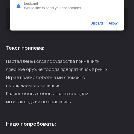
teruk.net
Would like to send you notifications
Скачать песню
или слушать
Лилая - Радио Любовь
бесплатно
Discard
Allow
Текст припева:
Настал день когда государства применили
ядерное оружие города превратились в руины
Играет радиолюбовь а мы спокойно
наблюдаем апокалипсис
Радиолюбовь любовь назло соседям
мы и так ведь им не нравились.
Надо попробовать: