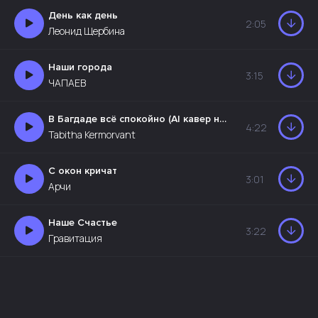
День как день
2:05
Леонид Щербина
Наши города
3:15
ЧАПАЕВ
В Багдаде всё спокойно (AI кавер на песню группы Кар-Мэн)
4:22
Tabitha Kermorvant
С окон кричат
3:01
Арчи
Наше Счастье
3:22
Гравитация