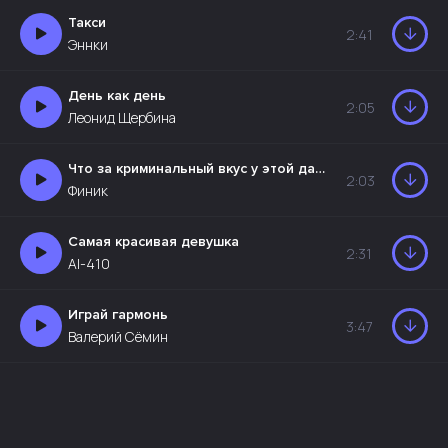
Такси
2:41
Эннки
День как день
2:05
Леонид Щербина
Что за криминальный вкус у этой дамы
2:03
Финик
Самая красивая девушка
2:31
AI-410
Играй гармонь
3:47
Валерий Сёмин