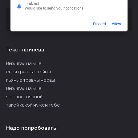
teruk.net
Would like to send you notifications
Скачать песню
Рэки - Выжигай на мне свои грязные
или слушать бесплатно
тайны
Discard
Allow
Текст припева:
Выжигай на мне
свои грязные тайны
пьяные травмы нервы
Выжигай на мне
я непостоянный
такой какой нужен тебе
Надо попробовать: