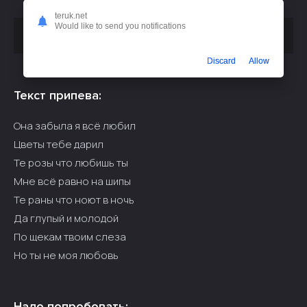
teruk.net
Would like to send you notifications
Скачать песню
или слушать бесплатно
zurapov - Забыла
Discard
Allow
Текст припева:
Она забыла я всё любил
Цветы тебе дарил
Те розы что любишь ты
Мне всё равно на шипы
Те раны что ноют в ночь
Да глупый и молодой
По щекам твоим слеза
Но ты не моя любовь
Надо попробовать: