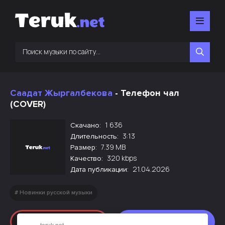
Саадат Жыргалбекова
- Телефон чал
(COVER)
1 636
Скачано:
3:13
Длительность:
7.39 MB
Размер:
320 kbps
Качество:
21.04.2026
Дата публикации:
Новинки русской музыки
Слушать
Скачать