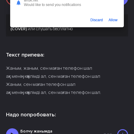
teruk.net
Would like to send you notifications
Discard
Allow
Скачать песню
Саадат Жыргалбекова - Телефон чал
или слушать бесплатно
(COVER)
Текст припева:
Жаным, жаным, сен маған телефон шал
ақ менің көңілімді ал, сен маған телефон шал
Жаным, сен маған телефон шал
ақ менің көңілімді ал, сен маған телефон шал.
Надо попробовать:
Болчу жанымда