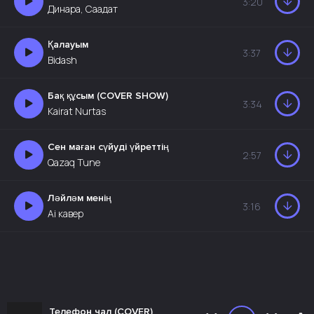
3:20
Динара, Саадат
Қалауым
3:37
Bidash
Бақ құсым (COVER SHOW)
3:34
Kairat Nurtas
Сен маған сүйуді үйреттің
2:57
Qazaq Tune
Ләйләм менің
3:16
Аі кавер
Телефон чал (COVER)