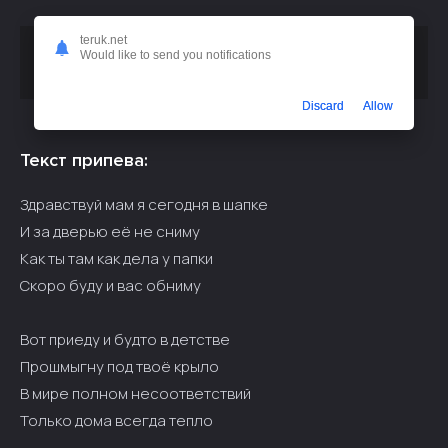
teruk.net
Скачать песню
или слушать
Поэта - Здравствуй мам
Would like to send you notifications
бесплатно
Discard
Allow
Текст припева:
Здравствуй мам я сегодня в шапке
И за дверью её не сниму
Как ты там как дела у папки
Скоро буду и вас обниму
Вот приеду и будто в детстве
Прошмыгну под твоё крыло
В мире полном несоответствий
Только дома всегда тепло