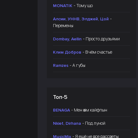
- Тому що
MONATIK
-
Алсми, УННВ, Элджей, Цой
Перемены
- Просто друзьями
Dombay, Aellin
- В чём счастье
Клим Добров
- А губы
Ramzes
Топ-5
- Мен өзім кайфпын
BENAGA
- Под луной
Nkiet, Dirhana
- Я ещё не все рассветы
MusicMix