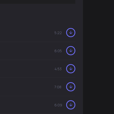
5:22
6:05
4:53
7:08
6:09