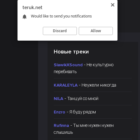
teruk.net
Would like to send you notifications
Discard
Allow
Новые треки
- Не культурно
SlawikXSound
перебивать
- Неужели никогда
KARALEYLA
- Танцуй со мной
NILA
- Я буду рядом
Enzro
- Ты мне нужен нужен
Rufinna
слышишь