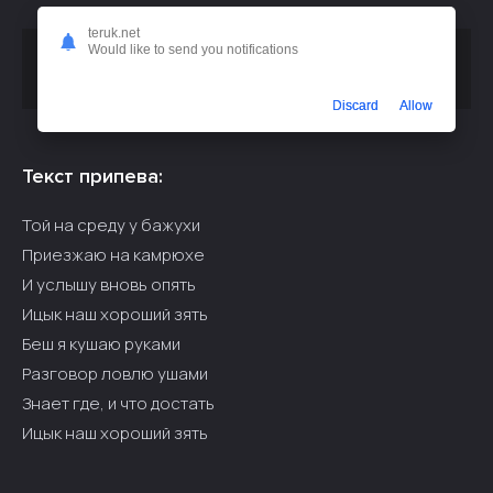
teruk.net
Would like to send you notifications
Скачать песню
или
Ицык Цыпер, Игорь цыба - Лалала
слушать бесплатно
Discard
Allow
Текст припева:
Той на среду у бажухи
Приезжаю на камрюхе
И услышу вновь опять
Ицык наш хороший зять
Беш я кушаю руками
Разговор ловлю ушами
Знает где, и что достать
Ицык наш хороший зять