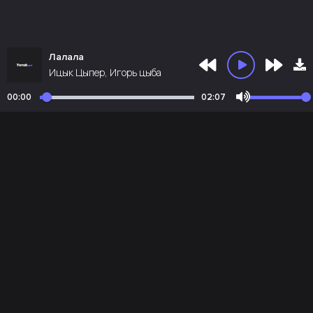
Лалала
Ицык Цыпер, Игорь цыба
00:00
02:07
Почта администрации:
admin@teruk.net