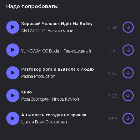
Надо попробовать:
Хороший Человек Идёт На Войну
3:50
ANTARCTIC, Безупречный
1:19
YUNGWAY, OG Buda – Равнодушный
Разговор бога и дьявола о людях
5:40
Pasha Production
Кино
3:22
Роза Зергерли, Игорь Крутой
А ты опять сегодня не пришла
2:59
Цыган Ваня Спекулянт