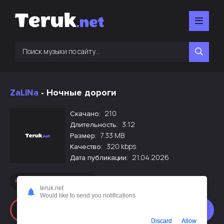
ZaLiNa
- Ночные дороги
210
Скачано:
3:12
Длительность:
7.33 MB
Размер:
320 kbps
Качество:
21.04.2026
Дата публикации:
Новинки русской музыки
teruk.net
Would like to send you notifications
Слушать
Скачать
Discard
Allow