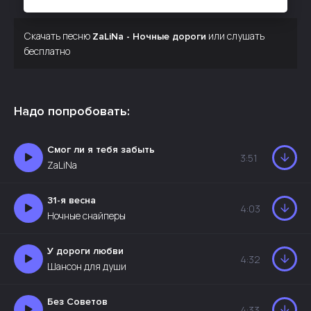
Скачать песню
или слушать
ZaLiNa - Ночные дороги
бесплатно
Надо попробовать:
Смог ли я тебя забыть
3:51
ZaLiNa
31-я весна
4:03
Ночные снайперы
У дороги любви
4:32
Шансон для души
Без Советов
4:33