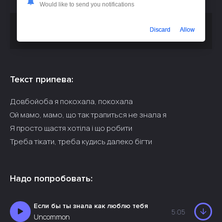
Would like to send you notifications
Скачать песню
Після Опівночі - Довбойоба я покохала
Discard
Allow
или слушать бесплатно
Текст припева:
Довбойоба я покохала, покохала
Ой мамо, мамо, що так трапиться не знала я
Я просто щастя хотіла і що робити
Треба тікати, треба кудись далеко бігти
Надо попробовать:
Если бы ты знала как люблю тебя
5:05
Uncommon