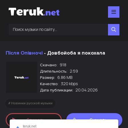
Після Опівночі
- Довбойоба я покохала
918
Скачано:
2:59
Длительность:
6.86 MB
Размер:
320 kbps
Качество:
20.04.2026
Дата публикации:
Новинки русской музыки
Слушать
Скачать
teruk.net