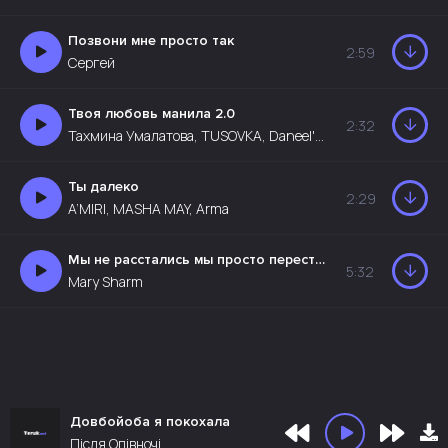
Позвони мне просто так
2:59
Сергей
Твоя любовь манила 2.0
2:32
Тахмина Умалатова, TUSOVKA, Daneel'D, LEZGINKA
Ты далеко
2:29
A’MIRI, MASHA MAY, Arma
Мы не расстались мы просто перестали любить
5:32
Mary Sharm
Довбойоба я покохала
Після Опівночі