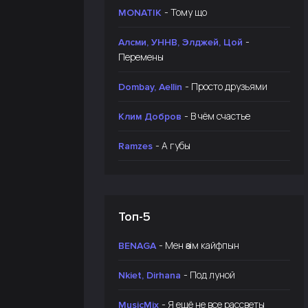
- Тому що
MONATIK
-
Алсми, УННВ, Элджей, Цой
Перемены
- Просто друзьями
Dombay, Aellin
- В чём счастье
Клим Добров
- А губы
Ramzes
Топ-5
- Мен өзім кайфпын
BENAGA
- Под луной
Nkiet, Dirhana
- Я ещё не все рассветы
MusicMix