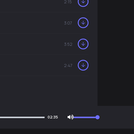
2:15
3:07
3:52
2:47
02:35