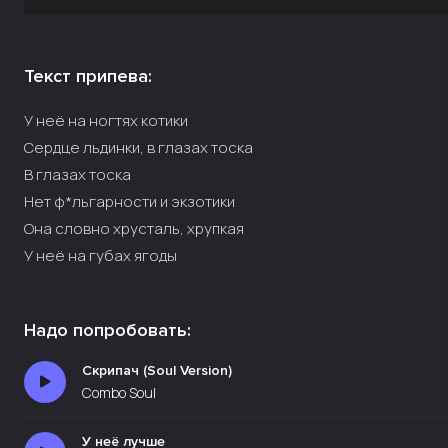
Текст припева:
У неё на ногтях котики
Сердце льдинки, в глазах тоска
В глазах тоска
Нет ф*льгарности и экзотики
Она словно хрусталь, хрупкая
У неё на губах ягоды
Надо попробовать:
Скрипач (Soul Version)
Combo Soul
У неё лучше