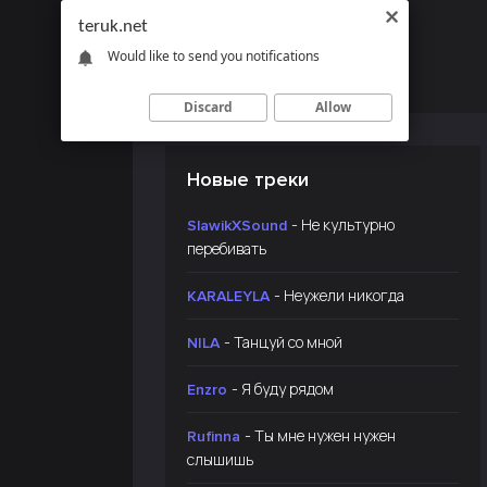
teruk.net
Would like to send you notifications
Discard
Allow
Новые треки
- Не культурно
SlawikXSound
перебивать
- Неужели никогда
KARALEYLA
- Танцуй со мной
NILA
- Я буду рядом
Enzro
- Ты мне нужен нужен
Rufinna
слышишь