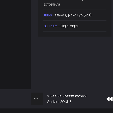
встретила
- Мама (Диана Гурцкая)
JEEG
- Digidi digidi
DJ Ilham
У неё на ногтях котики
Gudvin, SOUL 8