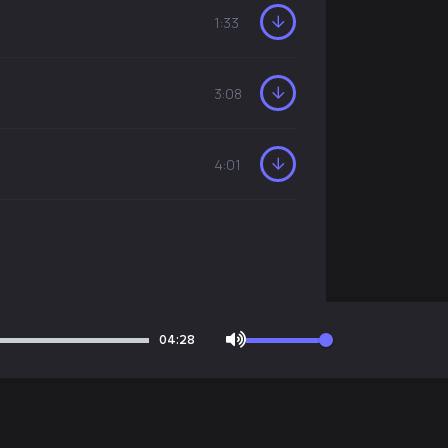
1:33
3:08
4:01
04:28