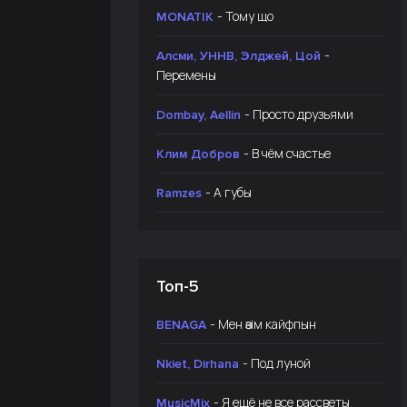
- Тому що
MONATIK
-
Алсми, УННВ, Элджей, Цой
Перемены
- Просто друзьями
Dombay, Aellin
- В чём счастье
Клим Добров
- А губы
Ramzes
Топ-5
- Мен өзім кайфпын
BENAGA
- Под луной
Nkiet, Dirhana
- Я ещё не все рассветы
MusicMix