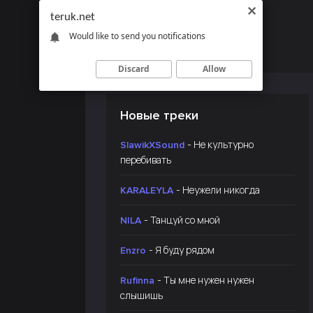
teruk.net
Would like to send you notifications
Discard
Allow
Новые треки
- Не культурно
SlawikXSound
перебивать
- Неужели никогда
KARALEYLA
- Танцуй со мной
NILA
- Я буду рядом
Enzro
- Ты мне нужен нужен
Rufinna
слышишь