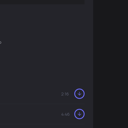
о
2:16
4:46