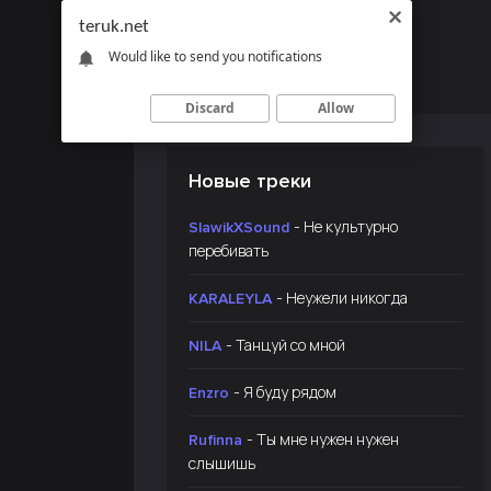
teruk.net
Would like to send you notifications
Discard
Allow
Новые треки
- Не культурно
SlawikXSound
перебивать
- Неужели никогда
KARALEYLA
- Танцуй со мной
NILA
- Я буду рядом
Enzro
- Ты мне нужен нужен
Rufinna
слышишь