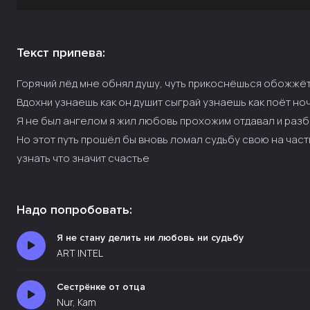
Текст припева:
Горячий лёд мне обнял душу, чуть прикоснёшься обожжё
Вдохни узнаешь как он душит сыграй узнаешь как поёт но
Я не был ангелом я жил любовь прохожим отдавал и разб
Но этот путь прошёл бы вновь ломал судьбу свою на час
узнать что значит счастье
Надо попробовать:
Я не стану делить ни любовь ни судьбу
ART INTEL
Сестрёнке от отца
Nur, Kam