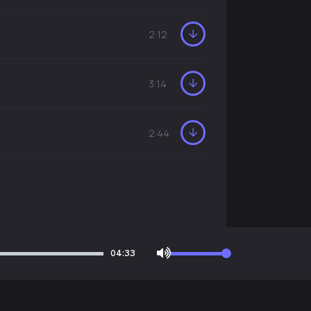
2:12
3:14
2:44
04:33