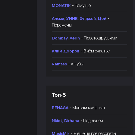
- Тому що
MONATIK
-
Алсми, УННВ, Элджей, Цой
Перемены
- Просто друзьями
Dombay, Aellin
- В чём счастье
Клим Добров
- А губы
Ramzes
Топ-5
- Мен өзім кайфпын
BENAGA
- Под луной
Nkiet, Dirhana
- Я ещё не все рассветы
MusicMix