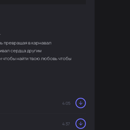
т
чь превращая в карнавал
ивал сердца другим
ти чтобы найти твою любовь чтобы
4:05
4:37