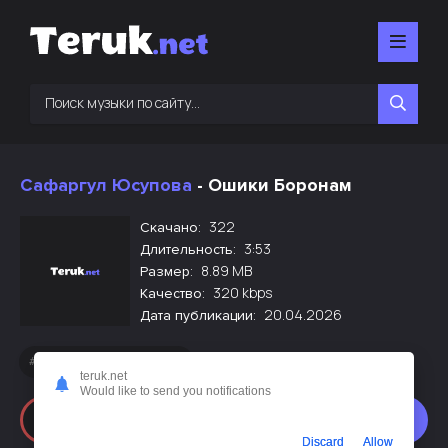
Сафаргул Юсупова
- Ошики Боронам
322
Скачано:
3:53
Длительность:
8.89 MB
Размер:
320 kbps
Качество:
20.04.2026
Дата публикации:
Новинки русской музыки
teruk.net
Would like to send you notifications
Слушать
Скачать
Discard
Allow