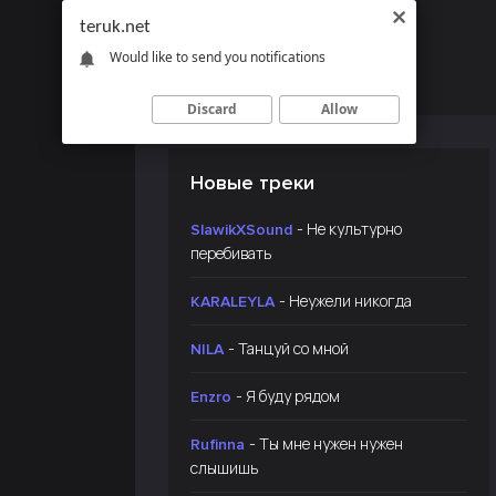
teruk.net
Would like to send you notifications
Discard
Allow
Новые треки
- Не культурно
SlawikXSound
перебивать
- Неужели никогда
KARALEYLA
- Танцуй со мной
NILA
- Я буду рядом
Enzro
- Ты мне нужен нужен
Rufinna
слышишь