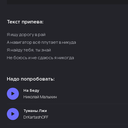
Текст припева:
Я ищу дорогу в рай
А навигатор всё плутает в никуда
Я найду тебя, ты знай
Не боюсь и не сдаюсь я никогда
Надо попробовать:
На Беду
Николай Малыхин
Туманы Лжи
DrKartashOFF