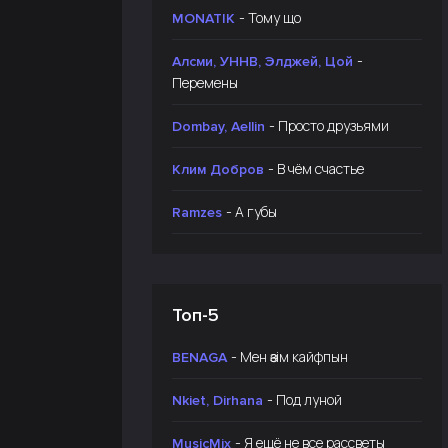
- Тому що
MONATIK
-
Алсми, УННВ, Элджей, Цой
Перемены
- Просто друзьями
Dombay, Aellin
- В чём счастье
Клим Добров
- А губы
Ramzes
Топ-5
- Мен өзім кайфпын
BENAGA
- Под луной
Nkiet, Dirhana
- Я ещё не все рассветы
MusicMix