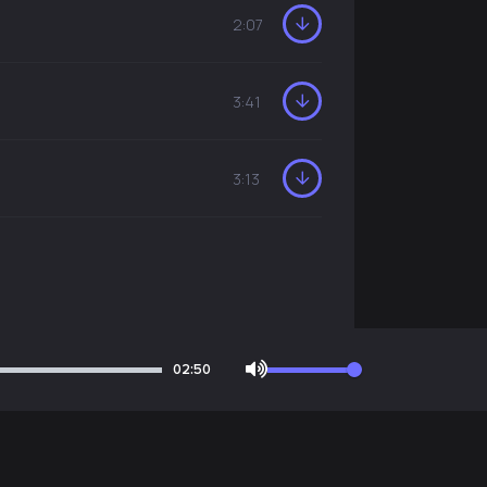
2:07
3:41
3:13
02:50