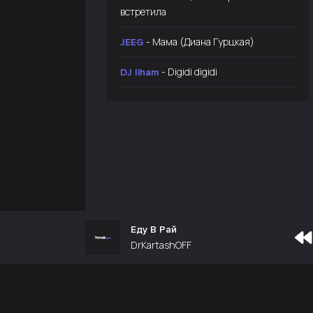
встретила
- Мама (Диана Гурцкая)
JEEG
- Digidi digidi
DJ Ilham
Еду В Рай
DrKartashOFF