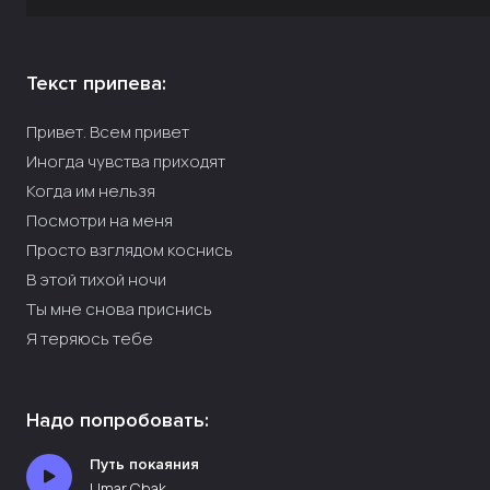
Текст припева:
Привет. Всем привет
Иногда чувства приходят
Когда им нельзя
Посмотри на меня
Просто взглядом коснись
В этой тихой ночи
Ты мне снова приснись
Я теряюсь тебе
Надо попробовать:
Путь покаяния
Umar Chak