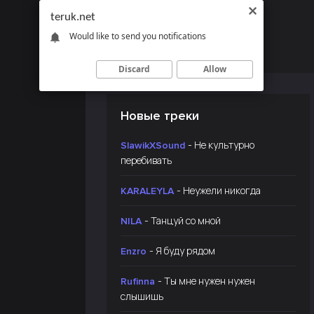
teruk.net
Would like to send you notifications
Discard
Allow
Новые треки
- Не культурно
SlawikXSound
перебивать
- Неужели никогда
KARALEYLA
- Танцуй со мной
NILA
- Я буду рядом
Enzro
- Ты мне нужен нужен
Rufinna
слышишь