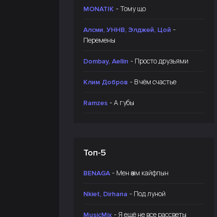
- Тому що
MONATIK
-
Алсми, УННВ, Элджей, Цой
Перемены
- Просто друзьями
Dombay, Aellin
- В чём счастье
Клим Добров
- А губы
Ramzes
Топ-5
- Мен өзім кайфпын
BENAGA
- Под луной
Nkiet, Dirhana
- Я ещё не все рассветы
MusicMix