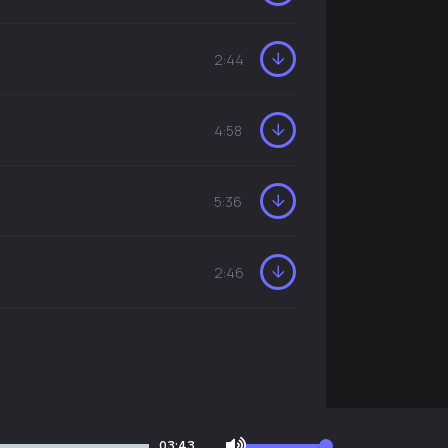
2:44
4:58
5:36
2:46
03:43