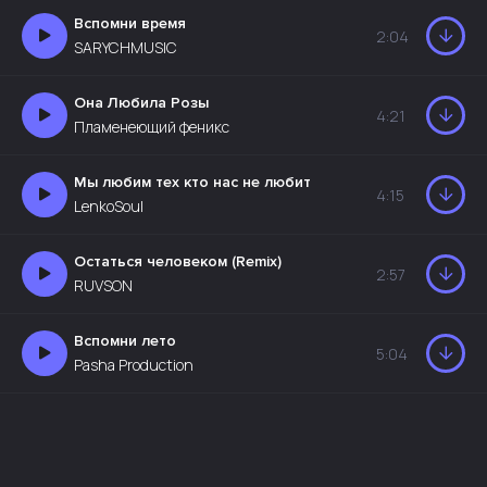
Вспомни время
2:04
SARYCHMUSIC
Она Любила Розы
4:21
Пламенеющий феникс
Мы любим тех кто нас не любит
4:15
LenkoSoul
Остаться человеком (Remix)
2:57
RUVSON
Вспомни лето
5:04
Pasha Production