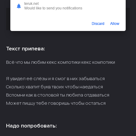
teruk.net
Would like to send you notifications
Скачать песню
GANZO OG - Кекс Компотики (SnD Remix)
или слушать бесплатно
Discard
Allow
Текст припева:
Всё что мы любим кекс компотики кекс компотики
Я увидел её слёзы и я смог в них забываться
Сколько хватит букв твоих чтобы наедаться
Вспомни как в столовой ты любила отдаваться
Может пиццу тебе говоришь чтобы остаться
Надо попробовать: