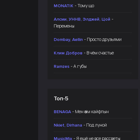
- Тому що
MONATIK
-
Алсми, УННВ, Элджей, Цой
Перемены
- Просто друзьями
Dombay, Aellin
- В чём счастье
Клим Добров
- А губы
Ramzes
Топ-5
- Мен өзім кайфпын
BENAGA
- Под луной
Nkiet, Dirhana
- Я ещё не все рассветы
MusicMix