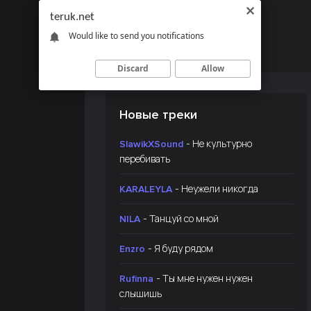
teruk.net
Would like to send you notifications
Discard
Allow
Новые треки
- Не культурно
SlawikXSound
перебивать
- Неужели никогда
KARALEYLA
- Танцуй со мной
NILA
- Я буду рядом
Enzro
- Ты мне нужен нужен
Rufinna
слышишь