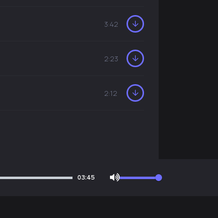
3:42
2:23
2:12
03:45