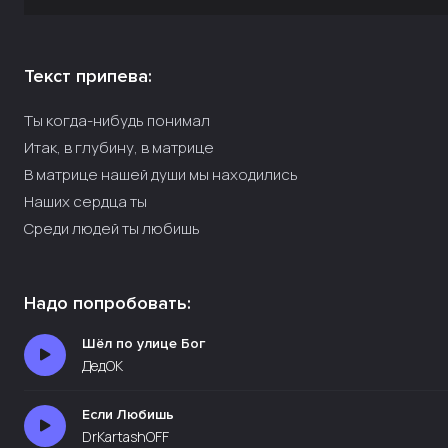
Текст припева:
Ты когда-нибудь понимал
Итак, в глубину, в матрице
В матрице нашей души мы находились
Наших сердца ты
Среди людей ты любишь
Надо попробовать:
Шёл по улице Бог
ДедОК
Если Любишь
DrKartashOFF