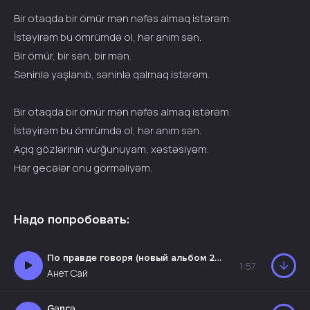
Bir otaqda bir ömür mən nəfəs almaq istərəm.
İstəyirəm bu ömrümdə ol, hər anım sən.
Bir ömür, bir sən, bir mən.
Səninlə yaşlanıb, səninlə qalmaq istərəm.
Bir otaqda bir ömür mən nəfəs almaq istərəm.
İstəyirəm bu ömrümdə ol, hər anım sən.
Açıq gözlərinin vurğunuyam, xəstəsiyəm.
Hər gecələr onu görməliyəm.
Надо попробовать:
По правде говоря (новый альбом 2026)
1:57
Анет Сай
Gəncə