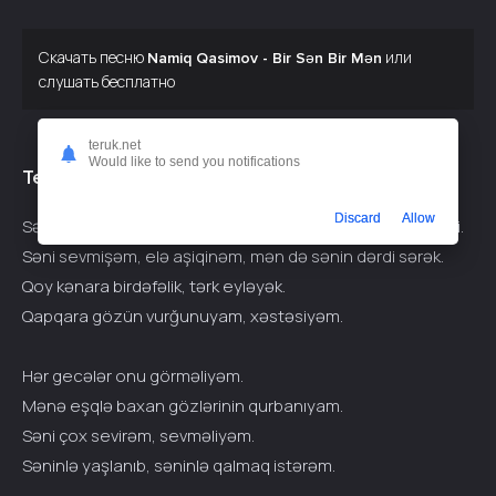
Скачать песню
или
Namiq Qasimov - Bir Sən Bir Mən
слушать бесплатно
teruk.net
Would like to send you notifications
Текст припева:
Discard
Allow
Sən hislərimin tək səbəbi, duyğuların ən gözəli, təkcə səni.
Səni sevmişəm, elə aşiqinəm, mən də sənin dərdi sərək.
Qoy kənara birdəfəlik, tərk eyləyək.
Qapqara gözün vurğunuyam, xəstəsiyəm.
Hər gecələr onu görməliyəm.
Mənə eşqlə baxan gözlərinin qurbanıyam.
Səni çox sevirəm, sevməliyəm.
Səninlə yaşlanıb, səninlə qalmaq istərəm.