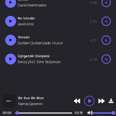
4:06
Cavid Məmmədov
Nə İstədin
3:30
Javid Amir
Yoxsan
4:31
Qurban Qurbanzade, Huzur
Üýtgetdiň Dünýämi
2:46
Swizzy347, Emir Ýaýlymow
Bir Sən Bir Mən
Namiq Qasimov
00:00
03:15