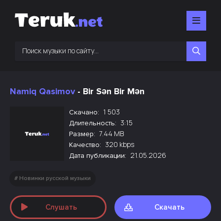
Namiq Qasimov
- Bir Sən Bir Mən
1 503
Скачано:
3:15
Длительность:
7.44 MB
Размер:
320 kbps
Качество:
21.05.2026
Дата публикации:
Новинки русской музыки
Слушать
Скачать