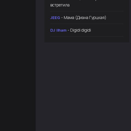
встретила
- Мама (Диана Гурцкая)
JEEG
- Digidi digidi
DJ Ilham