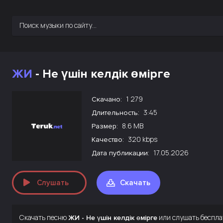
ЖИ
- Не үшін келдік өмірге
1 279
Скачано:
3:45
Длительность:
8.6 MB
Размер:
320 kbps
Качество:
17.05.2026
Дата публикации:
Слушать
Скачать
Скачать песню
или слушать беспла
ЖИ - Не үшін келдік өмірге