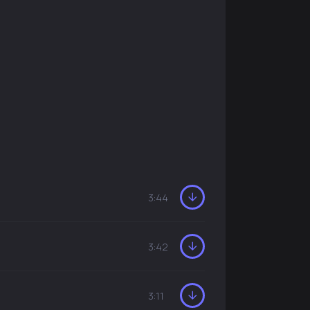
3:44
3:42
3:11