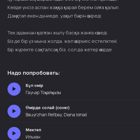
Кейде үнсіз аспан жаққа қарай берем ойға қалып.
Даңқтап екен дүниеде, уақыт бәрін өшіреді.
Тек адамнан қалған жылу басқа жанға көшеді.
Біз де бір үз мына жолда, жел өшірмес естеліктей.
Бір жүректе сақталсақ біз, сол да жетер өмірде.
Надо попробовать:
Бұл өмір
Гауһар Тоқайқызы
Өмірде солай (cover)
Bauyrzhan Retbay, Diana Ismail
Мектеп
Ильхан