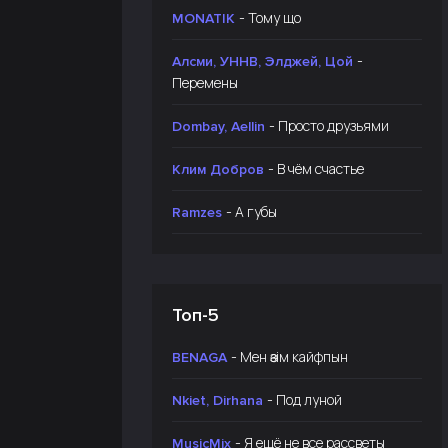
- Тому що
MONATIK
-
Алсми, УННВ, Элджей, Цой
Перемены
- Просто друзьями
Dombay, Aellin
- В чём счастье
Клим Добров
- А губы
Ramzes
Топ-5
- Мен өзім кайфпын
BENAGA
- Под луной
Nkiet, Dirhana
- Я ещё не все рассветы
MusicMix