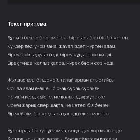
Текст припева:
Бұл өмір бекер берілмеген, бір сыры бар біз білмеген.
Күндер өтеді үнсіз ғана, жауап іздеп жүрген адам.
Біреу байлық қуып өтеді, біреу мұңын ішке көмеді.
Бірақ түнде жалғыз қалса, жүрек бәрін сезінеді.
Жылдар өтеді білдірмей, талай арман алыстайды
Сонда адам өз-өзінен бір-ақ сұрақ сұрайды
Не үшін келдік өмірге, не қалдырдық жүрекке
Соңғы жарық сөнер шақта, не кетеді біз бенен
Бір мейірім, бір жақсы сөз қалады екен мәңгіге
Бұл сырды бір күн ұғармыз, соңғы дендер келгенде.
Қутыршылық шаршатады, бос әңгіме жан қажады.