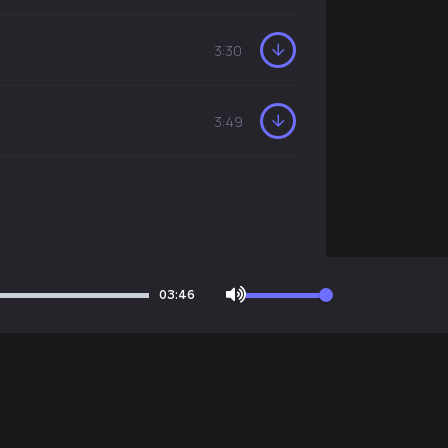
3:30
3:49
03:46