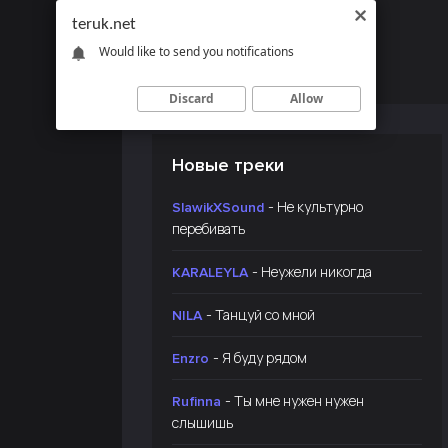
teruk.net
Would like to send you notifications
Discard
Allow
Новые треки
- Не культурно
SlawikXSound
перебивать
- Неужели никогда
KARALEYLA
- Танцуй со мной
NILA
- Я буду рядом
Enzro
- Ты мне нужен нужен
Rufinna
слышишь