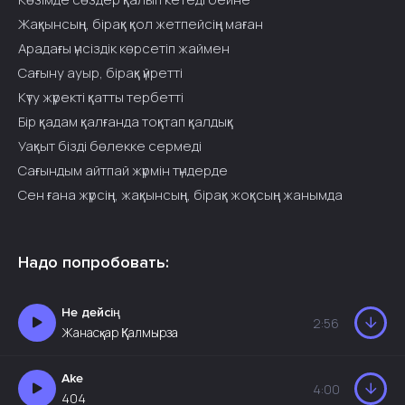
Жақынсың, бірақ қол жетпейсің маған
Арадағы үнсіздік көрсетіп жаймен
Сағыну ауыр, бірақ үйретті
Күту жүректі қатты тербетті
Бір қадам қалғанда тоқтап қалдық
Уақыт бізді бөлекке сермеді
Сағындым айтпай жүрмін түндерде
Сен ғана жүрсің, жақынсың, бірақ жоқсың жанымда
Надо попробовать:
Не дейсің
2:56
Жанасқар Қалмырза
Ake
4:00
404