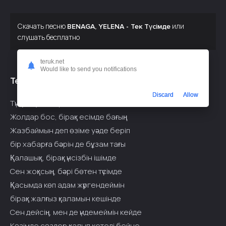
Скачать песню
или
BENAGA, YELENA - Тек Түсімде
слушать бесплатно
teruk.net
Would like to send you notifications
Текст припева:
Discard
Allow
Түн ұзақ, ойларым сенде тағы
Жолдар бос, бірақ есімде бағың
Жазбаймын деп өзіме уәде беріп
бір хабарға бәрін де бұзам тағы
Қалашық, бірақ үнсізбін ішімде
Сен жоқсың, бәрі бөтен түсімде
Қасымда көп адам жүргендеймін
бірақ жалғыз қаламын кешінде
Сен дейсің, мен де үндемеймін кейде
Көзімде сөздер қалып кетеді бейне