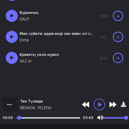
Бұрынғың
2:58
QALP
Мен сүйетін адам енді сен емес ол сен емес
1:12
Dima
Еркектің үнсіз күресі
2:41
SAZ AI
Тек Түсімде
BENAGA, YELENA
00:00
03:49