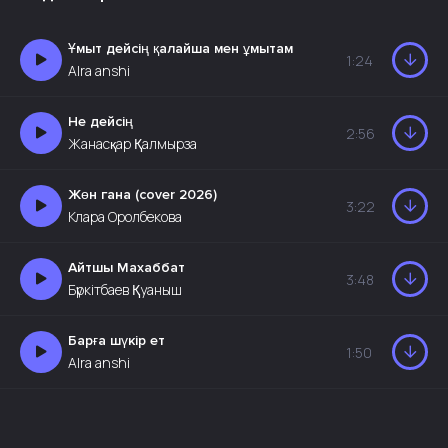
Ұмыт дейсің қалайша мен ұмытам
1:24
AIra anshi
Не дейсің
2:56
Жанасқар Қалмырза
Жөн гана (cover 2026)
3:22
Клара Оролбекова
Айтшы Махаббат
3:48
Бүркітбаев Қуаныш
Барға шүкір ет
1:50
AIra anshi