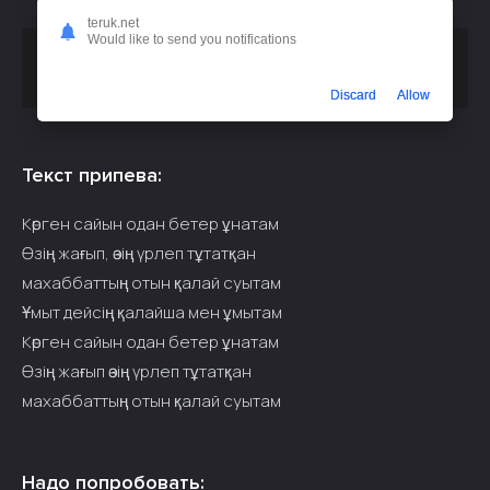
teruk.net
Would like to send you notifications
Скачать песню
или
AIra anshi - Үзілген Махаббат
слушать бесплатно
Discard
Allow
Текст припева:
Көрген сайын одан бетер ұнатам
Өзің жағып, өзің үрлеп тұтатқан
махаббаттың отын қалай суытам
Ұмыт дейсің қалайша мен ұмытам
Көрген сайын одан бетер ұнатам
Өзің жағып өзің үрлеп тұтатқан
махаббаттың отын қалай суытам
Надо попробовать: