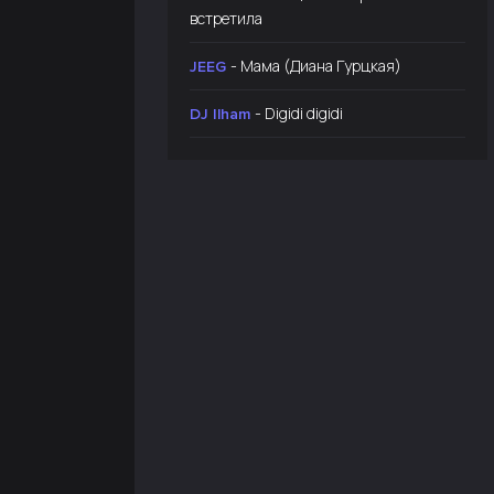
встретила
- Мама (Диана Гурцкая)
JEEG
- Digidi digidi
DJ Ilham