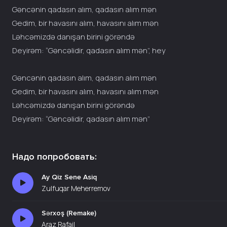
Gəncənin qadasın alım, qadasın alım mən
Gedim, bir havasını alım, havasını alım mən
Ləhcəmizdə danışan birini görəndə
Deyirəm: “Gəncəlidir, qadasın alım mən”, hey
Gəncənin qadasın alım, qadasın alım mən
Gedim, bir havasını alım, havasını alım mən
Ləhcəmizdə danışan birini görəndə
Deyirəm: “Gəncəlidir, qadasın alım mən”
Надо попробовать:
Ay Qiz Sene Asiq
Zulfuqar Meherremov
Sərxoş (Remake)
Araz Rafail