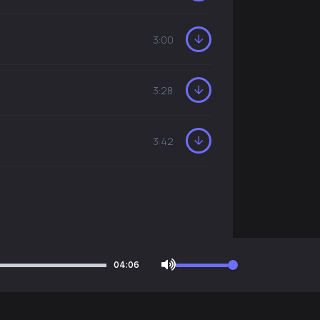
3:00
3:28
3:42
04:06