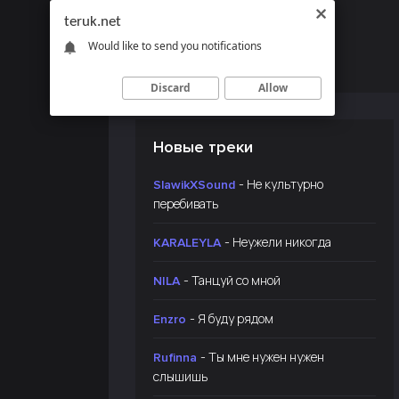
teruk.net
Would like to send you notifications
Discard
Allow
Новые треки
- Не культурно
SlawikXSound
перебивать
- Неужели никогда
KARALEYLA
- Танцуй со мной
NILA
- Я буду рядом
Enzro
- Ты мне нужен нужен
Rufinna
слышишь