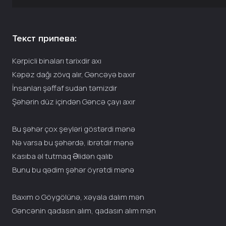
Текст припева:
Kərpicli binaları tarixdir axı
Kəpəz dağı zövq alır, Gəncəyə baxır
İnsanları şəffaf sudan təmizdir
Şəhərin düz içindən Gəncə çayı axır
Bu şəhər çox şeyləri göstərdi mənə
Nə varsa bu şəhərdə, ibrətdir mənə
Kasıba əl tutmaq Əlidən qalıb
Bunu bu qədim şəhər öyrətdi mənə
Baxım o Göygölünə, xəyala dalım mən
Gəncənin qadasın alım, qadasın alım mən