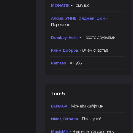
- Тому що
MONATIK
-
Алсми, УННВ, Элджей, Цой
Перемены
- Просто друзьями
Dombay, Aellin
- В чём счастье
Клим Добров
- А губы
Ramzes
Топ-5
- Мен өзім кайфпын
BENAGA
- Под луной
Nkiet, Dirhana
- Я ещё не все рассветы
MusicMix