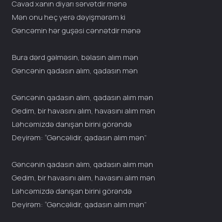
Cavad xanın diyarı sərvətdir mənə
Mən onu heç yerə dəyişmərəm ki
Gəncəmin hər guşəsi cənnətdir mənə
Bura dərd gəlməsin, bəlasın alım mən
Gəncənin qadasın alım, qadasın mən
Gəncənin qadasın alım, qadasın alım mən
Gedim, bir havasını alım, havasını alım mən
Ləhcəmizdə danışan birini görəndə
Deyirəm: “Gəncəlidir, qadasın alım mən”
Gəncənin qadasın alım, qadasın alım mən
Gedim, bir havasını alım, havasını alım mən
Ləhcəmizdə danışan birini görəndə
Deyirəm: “Gəncəlidir, qadasın alım mən”