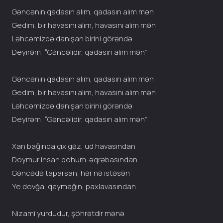
Gəncənin qadasın alım, qadasın alım mən
Gedim, bir havasını alım, havasını alım mən
Ləhcəmizdə danışan birini görəndə
Deyirəm: “Gəncəlidir, qadasın alım mən”
Gəncənin qadasın alım, qadasın alım mən
Gedim, bir havasını alım, havasını alım mən
Ləhcəmizdə danışan birini görəndə
Deyirəm: “Gəncəlidir, qadasın alım mən”
Xan bağında çıx gəz, ud havasından
Doymur insan qohum-əqrəbasından
Gəncədə taparsan, hər nə istəsən
Ye dovğa, qaymağın, paxlavasından
Nizami yurdudur, şöhrətdir mənə