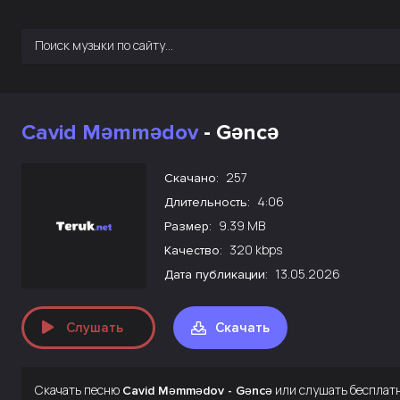
Cavid Məmmədov
- Gəncə
257
Скачано:
4:06
Длительность:
9.39 MB
Размер:
320 kbps
Качество:
13.05.2026
Дата публикации:
Слушать
Скачать
Скачать песню
или слушать бесплат
Cavid Məmmədov - Gəncə