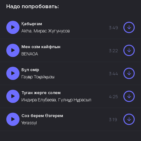
Надо попробовать:
Қабырғам
3:49
Akha, Мирас Жугунусов
Мен өзім кайфпын
3:22
BENAGA
Бұл өмір
3:44
Гауһар Тоқайқызы
Туған жерге сәлем
4:25
Индира Елубаева, Гүлнұр Нұрасыл
Сөз берем Өзгерем
3:19
Yerassyl