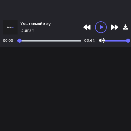
Ұмыталмайм ау
Duman
00:00
03:44
Почта администрации:
admin@teruk.net