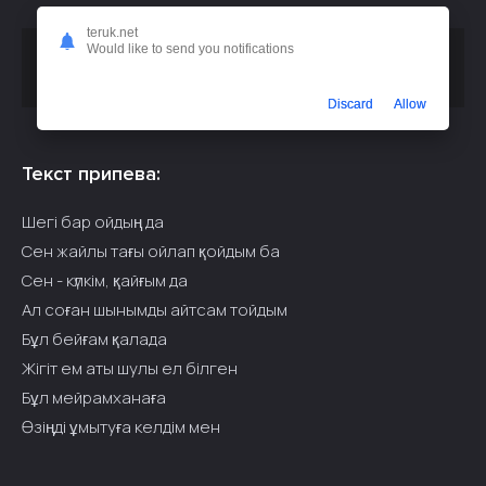
teruk.net
Would like to send you notifications
Скачать песню
или слушать
Duman - Ұмыталмайм ау
бесплатно
Discard
Allow
Текст припева:
Шегі бар ойдың да
Сен жайлы тағы ойлап қойдым ба
Сен - күлкім, қайғым да
Ал соған шынымды айтсам тойдым
Бұл бейғам қалада
Жігіт ем аты шулы ел білген
Бұл мейрамханаға
Өзіңді ұмытуға келдім мен