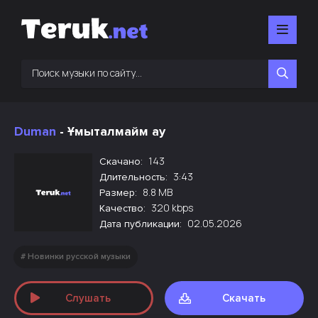
Duman
- Ұмыталмайм ау
143
Скачано:
3:43
Длительность:
8.8 MB
Размер:
320 kbps
Качество:
02.05.2026
Дата публикации:
Новинки русской музыки
Слушать
Скачать