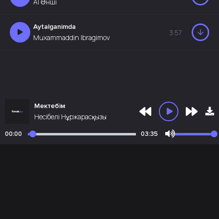
AI Әнші
Aytalganimda
3:57
Muxammaddin Ibragimov
Мектебім
Несібелі Нұржарасқызы
00:00
03:35