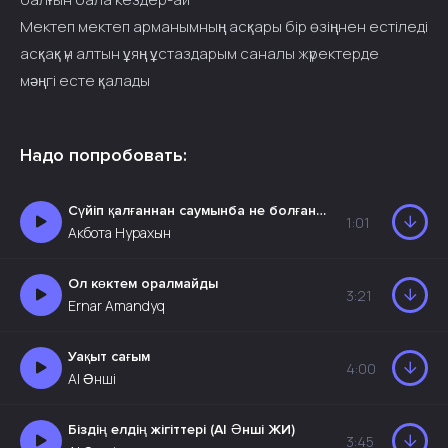
Мектеп мектеп арманымның асқары бір өзіңнен естіледі
асқақ үн алтын ұяң ұстаздарым саналы жүректерде
мәңгі есте қалады
Надо попробовать:
Сүйіп қалғаннан саумынба не болған маған
1:01
Акбота Нурахын
Ол көктем оралмайды
3:21
Ernar Amandyq
Уақыт сағым
4:00
AI Әнші
Біздің елдің жігіттері (AI Әнші ЖИ)
3:45