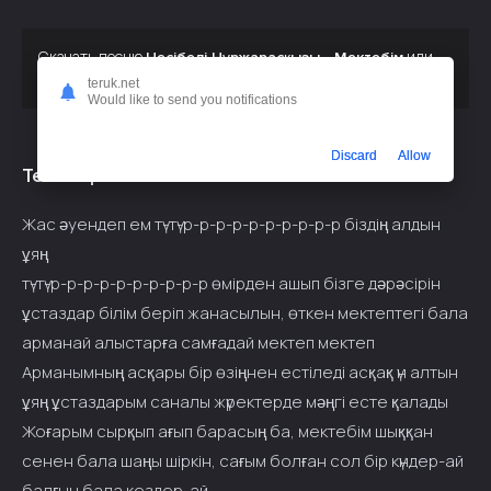
Скачать песню
или
Несібелі Нұржарасқызы - Мектебім
слушать бесплатно
teruk.net
Would like to send you notifications
Discard
Allow
Текст припева:
Жас әуендеп ем тү-тү-р-р-р-р-р-р-р-р-р-р біздің алдын
ұяң
тү-тү-р-р-р-р-р-р-р-р-р-р өмірден ашып бізге дәрәсірін
ұстаздар білім беріп жанасылын, өткен мектептегі бала
арманай алыстарға самғадай мектеп мектеп
Арманымның асқары бір өзіңнен естіледі асқақ үн алтын
ұяң ұстаздарым саналы жүректерде мәңгі есте қалады
Жоғарым сырқып ағып барасың ба, мектебім шыққан
сенен бала шаңы шіркін, сағым болған сол бір күндер-ай
балғын бала кездер-ай