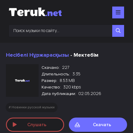
Несібелі Нұржарасқызы
- Мектебім
227
Скачано:
3:35
Длительность:
8.53 MB
Размер:
320 kbps
Качество:
02.05.2026
Дата публикации:
Новинки русской музыки
Слушать
Скачать