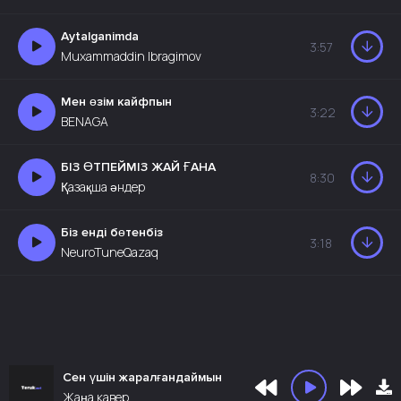
Aytalganimda
3:57
Muxammaddin Ibragimov
Мен өзім кайфпын
3:22
BENAGA
БІЗ ӨТПЕЙМІЗ ЖАЙ ҒАНА
8:30
Қазақша әндер
Біз енді бөтенбіз
3:18
NeuroTuneQazaq
Сен үшін жаралғандаймын
Жаңа кавер