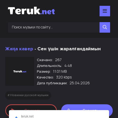
Жаңа кавер
- Сен үшін жаралғандаймын
267
Скачано:
4:48
Длительность:
11.01 MB
Размер:
320 kbps
Качество:
25.04.2026
Дата публикации:
Новинки русской музыки
Слушать
Скачать
teruk.net