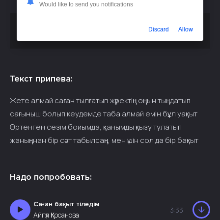
Would like to send you notifications
Скачать песню
Жаңа кавер - Сен үшін жаралғандаймын
Discard
Allow
или слушать бесплатно
Текст припева:
Жете алмай саған тылғатып жүректің оңын тыңдатып
сағыныш болып кеудемде таба алмай емін бұл уақыт
Өртенген сезім бойымда, қанымды қызу тулатып
жаныңнан бір сәт табылсаң, мен үшін сол да бір бақыт
Надо попробовать:
Саған бақыт тіледім
3:33
Айгүл Қосанова