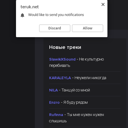
teruk.net
Would like to send you notifications
Discard
Allow
Новые треки
- Не культурно
SlawikXSound
перебивать
- Неужели никогда
KARALEYLA
- Танцуй со мной
NILA
- Я буду рядом
Enzro
- Ты мне нужен нужен
Rufinna
слышишь