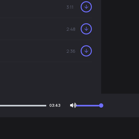
3:11
2:48
2:36
03:43