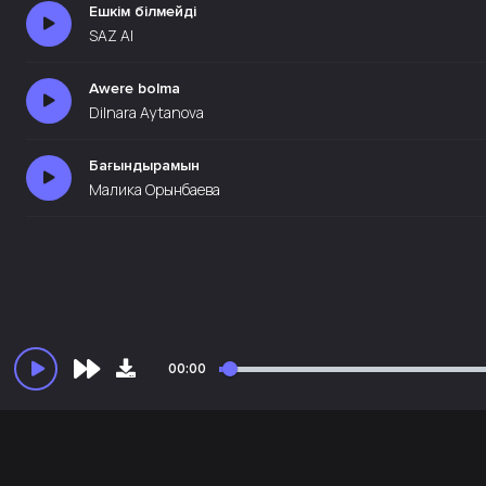
Ешкім білмейді
SAZ AI
Awere bolma
Dilnara Aytanova
Бағындырамын
Малика Орынбаева
00:00