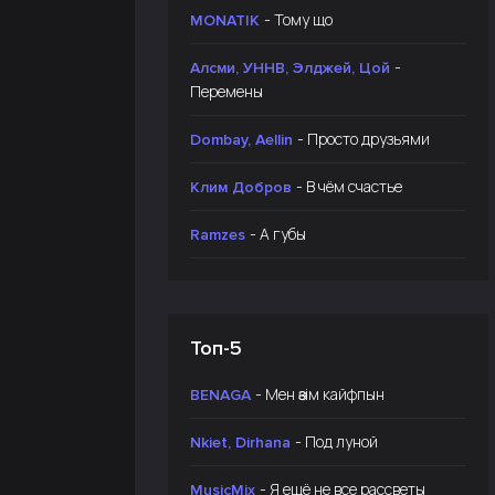
- Тому що
MONATIK
-
Алсми, УННВ, Элджей, Цой
Перемены
- Просто друзьями
Dombay, Aellin
- В чём счастье
Клим Добров
- А губы
Ramzes
Топ-5
- Мен өзім кайфпын
BENAGA
- Под луной
Nkiet, Dirhana
- Я ещё не все рассветы
MusicMix