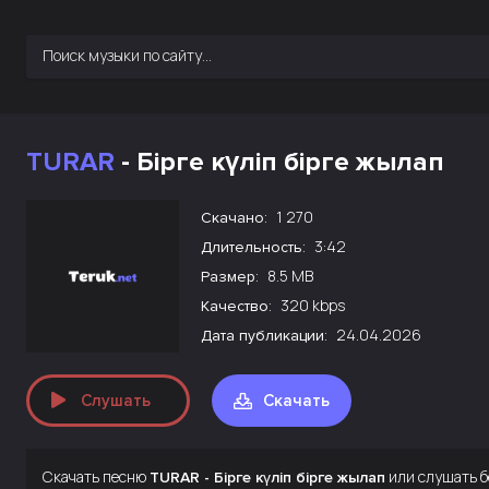
TURAR
- Бірге күліп бірге жылап
1 270
Скачано:
3:42
Длительность:
8.5 MB
Размер:
320 kbps
Качество:
24.04.2026
Дата публикации:
Слушать
Скачать
Скачать песню
или слушать б
TURAR - Бірге күліп бірге жылап