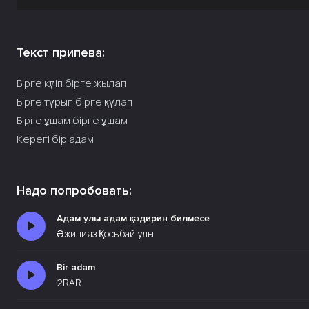
Текст припева:
Бірге күліп бірге жылап
Бірге тұрып бірге құлап
Бірге ұшам бірге ұшам
Керегі бір адам
Надо попробовать:
Адам улы адам қәдирин билмесе
Әжинияз Қосыбай улы
Bir adam
2RAR