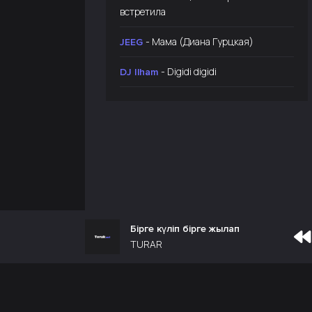
встретила
- Мама (Диана Гурцкая)
JEEG
- Digidi digidi
DJ Ilham
Бірге күліп бірге жылап
TURAR